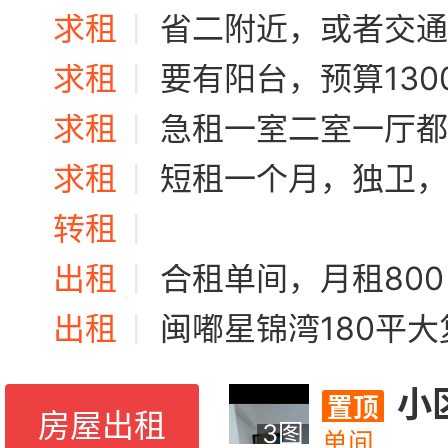
求租
|
省二附近，或者交通方便比
求租
|
要有阳台，预算1300，押一付
求租
|
急租一室二室一厅都
求租
|
短租一个月，独卫，
转租
|
出租
|
合租单间，月租800，
出租
|
闽嘟星锦湾180平大复式，两个卫生间，一个
小区周边
置顶
房屋出租
3图
单间