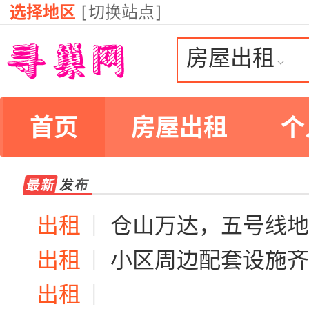
选择地区
[
切换站点
]
房屋出租
首页
房屋出租
个
出租
|
仓山万达，五号线地铁口，房东直租
出租
|
小区周边配套设施齐全，房间十分宽敞
出租
|