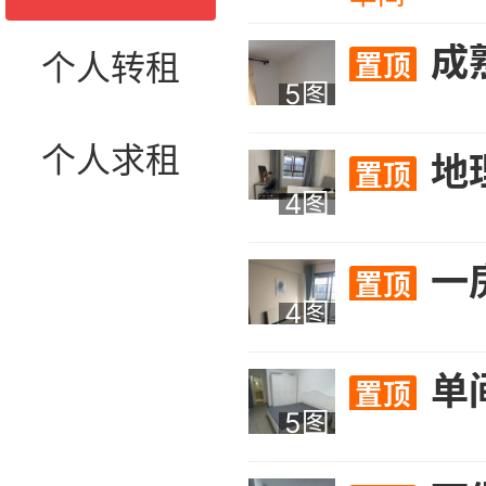
成熟
个人转租
置顶
5图
个人求租
地理位置优越，
置顶
4图
一房
置顶
4图
单
置顶
5图