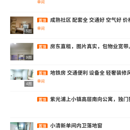
单间
成熟社区 配套全 交通好 空气好 价
置顶
单间
5图
房东直租，图片真实，包物业宽带。需
置顶
9图
地铁房 交通便利 设备全 轻奢装修
置顶
单间
4图
紫光浦上小镇高层南向公寓，独门独户，自住标准，包物业费宽带，房主直租免中介费，全套定制衣橱柜，格力一级变频冷暖空调，滚筒洗衣
置顶
小清新单间内卫落地窗
置顶