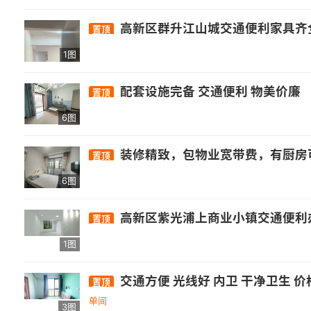
高新区群升江山城交通便利家具齐全
置顶
1图
配套设施完备 交通便利 物美价廉
置顶
6图
装修精致，包物业宽带费，有厨房可做饭
置顶
6图
高新区紫光浦上商业小镇交通便利办
置顶
1图
交通方便 光线好 内卫 干净卫生 
置顶
单间
3图