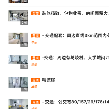
8图
装修精致，包物业费，房间面积大
置顶
2图
- 交通配套：周边直线3km范围内有1个地铁站厚庭，直线1km内有13个公交站，距离浦上大桥西站仅105m. - 
置顶
单间
4图
-交通：周边有葛岐村、大学城闽江师专、高新学园路口、旗山石沙等公交站，途径的公交线路包括26路、89路、141路、151路等。 -
置顶
单间
3图
精装房
置顶
单间
1图
- 交通：公交有89/157/26/176/141/151/321/323/326/327/330葛岐站，171/336/141/芝山部队专线/82浦上大桥西，537桥头站；轨交方面，距离地铁2号线2公里，地铁8号线约500米；自驾
置顶
单间