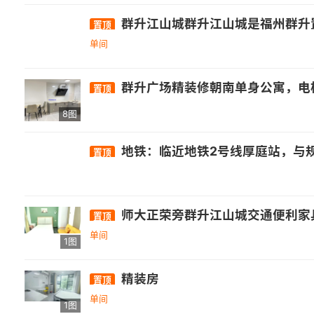
群升江山城群升江山城是福州群升置业于2012年开发的住宅小区，位于闽侯南屿镇葛岐村、上街镇马保村，雄踞浦上大道与乌龙江大道交汇处东南侧。由群升国际
置顶
单间
群升广场精装修朝南单身公寓，电梯中层，楼上户型，包物业宽带，加微信看房子完整视频，房东直租，无中介费☎️17381801496，包物业宽带拎包入佳，融创末来海中海
置顶
8图
地铁：临近地铁2号线厚庭站，与规划中的8号线、BRT4号线无缝接驳。 • 公
置顶
师大正荣旁群升江山城交通便利家具齐
置顶
单间
1图
精装房
置顶
单间
1图