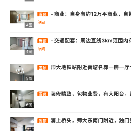
- 商业：自身有约12万平商业，自带3万平乐活街，周边还有正荣财富中心、万达广场(福州高新店)等. - 医疗：福建师范大学医院旗山门诊部等医疗机构
置顶
单间
4图
- 交通配套：周边直线3km范围内有1个地铁站厚庭，直线1km内有13个公交站，距离浦上大桥西站仅105m. - 
置顶
单间
4图
师大地铁站附近荷塘名郡一房一厅个
置顶
5图
装修精致，包物业费，有大阳台，
置顶
6图
浦上桥头，师大东南门附近，独门独户单身公寓，一线江景房，南北通透。公交地铁出行方便，商业圈内有超市，饭店，娱乐，培训等，朴朴就在楼下。临近正荣、师大潮街、高新万达商业圈等。 包物业宽带，两室一厨一卫(厨卧分离，卧室
置顶