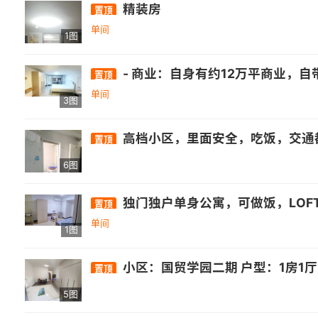
精装房
置顶
单间
1图
- 商业：自身有约12万平商业，自带3万平乐活街，周边还有正荣财富中心、万达广场(福州高新店)等. - 医疗：福建师范大学医院旗山门诊部等医疗机构
置顶
单间
3图
高档小区，里面安全，吃饭，交通都很方便，地库
置顶
6图
独门独户单身公寓，可做饭，LOF
置顶
单间
1图
小区：国贸学园二期 户型：1房1厅1卫1厨1阳台（独门独户） 介绍：该房源为独门独户单身公寓，高层视野好，朝南阳光充沛，民用水电，带天然气，全屋定制壁柜，麻雀
置顶
5图