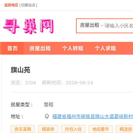
选择地区
[
切换站点
]
房屋出租
首页
房屋出租
个人转租
个人求租
旗山苑
浏览：3104 刷新时间：
2026-06-24
房屋类型 :
整租
地址 :
福建省福州市闽侯县旗山大道葛岐新村
房东直租
精装修
拎包入住
地段繁华
精选房