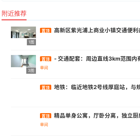
附近推荐
高新区紫光浦上商业小镇交通便利办
置顶
1图
- 交通配套：周边直线3km范围内有1个地铁站厚庭，直线1km内有13个公交站，距离浦上大桥西站仅105m. - 
置顶
单间
3图
地铁：临近地铁2号线厚庭站，与规划中的8号线、BRT4号线无缝接驳。 • 公
置顶
精品单身公寓，厅卧分离，独立厨
置顶
单间