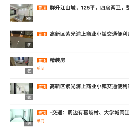
群升江山城，125平，四房两卫，整体壁柜，房东自住装修，中央空调，有个房间当书房，看房随时，加微信看房子完整视频，房东直租，无中介费☎️17381801496，包物业宽带拎包入佳，
置顶
9图
高新区紫光浦上商业小镇交通便利
置顶
1图
精装房
置顶
单间
1图
高新区紫光浦上商业小镇交通便利家
置顶
1图
-交通：周边有葛岐村、大学城闽江师专、高新学园路口、旗山石沙等公交站，途径的公交线路包括26路、89路、141路、151路等。 -
置顶
单间
4图