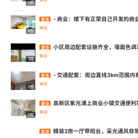
3图
- 商业：楼下有正荣自己开发的商业广场，购物、餐饮、娱乐等设施丰富，能满足日常消费和休闲娱乐需求。周边 3km（直线距离）内有万达广场(福州高新区店)、群升广场等购物中心，以及新华都超市(旗山大道店)、晓歧新苑便利店等众多超市，购物配套较好。 - 休闲：周边 3km（直线距离）内有公园，如关西
置顶
单间
4图
小区周边配套设施齐全，墙面色调温馨，干
置顶
单间
3图
- 交通配套：周边直线3km范围内有1个地铁站厚庭，直线1km内有13个公交站，距离浦上大桥西站仅105m. - 
置顶
单间
3图
高新区紫光浦上商业小镇交通便利家
置顶
单间
3图
精装2房一厅带阳台，采光通风非
置顶