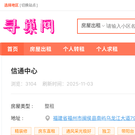
选择地区
[
切换站点
]
房屋出租
首页
房屋出租
个人转租
个人求租
信通中心
浏览：3104 刷新时间：
2025-11-03
房屋类型 :
整租
地址 :
福建省福州市闽侯县南屿乌龙江大道7
精装修
房东直租
通风采光极好
独卫
带阳台