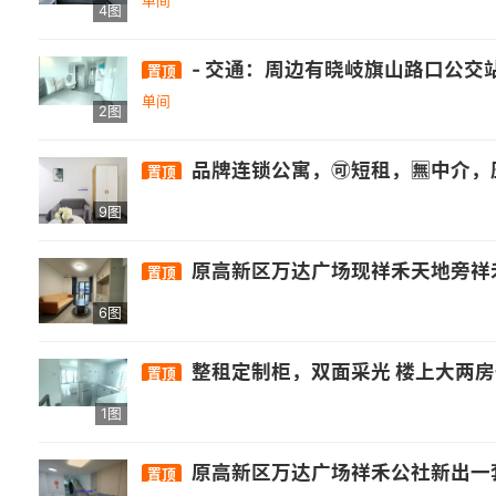
单间
4图
- 交通：周边有晓岐旗山路口公交站，距326路、350路公交较
置顶
单间
2图
品牌连锁公寓，🉑短租，🈚️中介，压一付一，整租 免费自习室、篮球场
置顶
9图
原高新区万达广场现祥禾天地旁祥禾公社新出一套精装特价一房一厅单身公寓，厨卧分离，厅卧分离，装修非常好，主要价格便宜，底价1000出包物业和宽带，看房加我微信13950224772
置顶
6图
整租定制柜，双面采光 楼上大两
置顶
1图
原高新区万达广场祥禾公社新出一套装修非常好的独门独户整套复式两房，房东放价特价 2100 出，包物和宽带，家具电器配的都很好，带后阳台晾衣服非常方便，看房加我13950224772，附近的信通中心、厚庭地铁，万福，星网锐捷，山亚，邦邦财富中心，宏盛，永福，华建，
置顶