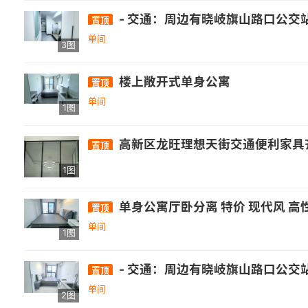
- 交通：周边有晓岐旗山路口公交站，距326路、350路公交较
置顶
单间
3图
楼上敞开式单身公寓
置顶
单间
1图
高新区龙旺理想天街交通便利家具齐
置顶
1图
单身公寓厅卧分离 特价 现代风 
置顶
单间
1图
- 交通：周边有晓岐旗山路口公交站，距326路、350路公交较
置顶
单间
2图