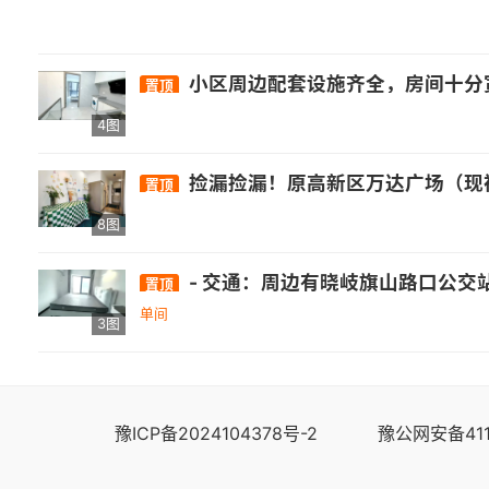
小区周边配套设施齐全，房间十分宽敞，墙面色调温
置顶
4图
捡漏捡漏！原高新区万达广场（现祥禾天地）旁祥禾公社新出一套装修非常好非常好的单身公寓，网红风装修风格，价格只要1100，这个价格这种户型周边找不出第二套，看房加我微信139502
置顶
8图
- 交通：周边有晓岐旗山路口公交站，距326路、350路公交较
置顶
单间
3图
豫ICP备2024104378号-2
豫公网安备411