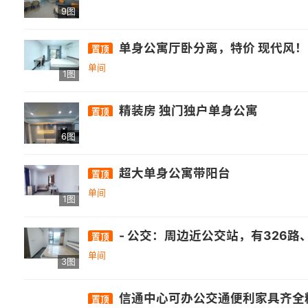
9图
单身公寓厅卧分离，特价 现代风！
置顶
单间
1图
精装房 独门独户单身公寓
置顶
6图
超大单身公寓带阳台
置顶
单间
1图
- 公交：周边近公交站，有326路、82路、151路等多条公交线路经过.- 医疗：有南屿镇卫生所、省立医院金山分院等. - 商业：自带万达综合体，还有正荣财
置顶
单间
3图
信通中心可办公交通便利家具齐全精
置顶