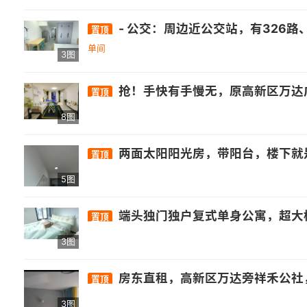
- 公交：周边近公交站，有326路、82路、151路等多条公交线路经过.- 医疗：有南屿镇卫生所、省立医院金山分院等. - 商业：自带万达综合体，还有正荣财
置顶
单间
3图
抢！手快有手慢无，原高新区万达广场祥禾公社新出一套秒杀房源，超大一房一厅单身公寓，网红 ins风装修风格，底价 1200 出，真正的 手快有手慢无，包物业和宽带，看房加我13950224772，附近的信通中心、厚庭地铁，万福，星网锐捷，山亚，邦邦财富中心，宏盛，永福，华建，
置顶
8图
两面太阳阳光房，带阳台，楼下就是万达商圈，靠近大学城
置顶
5图
端头独门独户复式单身公寓，超大榻榻米 - 交通：周边有晓岐旗山路口公交站，距32
置顶
3图
房东直租，高新区万达旁祥禾公社，楼上大房间内卫带厨房，家具齐
置顶
3图