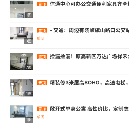
信通中心可办公交通便利家具齐全精装
置顶
1图
- 交通：周边有晓岐旗山路口公交站，距326路、350路公交较
置顶
单间
3图
捡漏捡漏！原高新区万达广场祥禾公社新出一套装修非常好的两房公寓，带后阳台晾衣服非常方便，关键价格便宜只要1200，还包物业和宽带，手快有手慢无，看房加我13621052905，附近的信通中心、厚庭地铁，万福，星网锐捷，山亚，邦邦财富中心，宏盛，永福，华建，
置顶
7图
精装修3米层高SOHO，高速电梯，通风采
置顶
1图
敞开式单身公寓 高性价比，定制
置顶
单间
1图