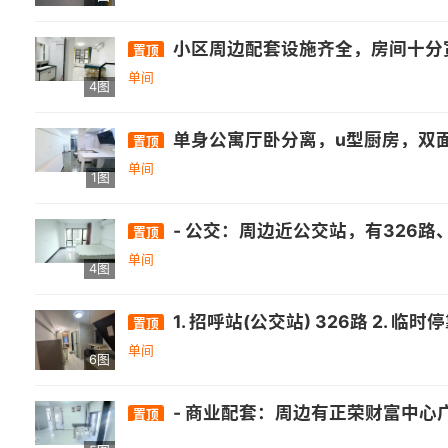
小区周边配套设施齐全，房间十分宽敞，墙面色调温
置顶
单间
4图
单身公寓厅卧分离，u型厨房，双面
置顶
单间
1图
- 公交：周边近公交站，有326路、82路、151路等多条公交线路经过.- 医疗：有南屿镇卫生所、省立医院金山分院等. - 商业：自带万达综合体，还有正荣财
置顶
单间
4图
1. 招呼站(公交站) 326路 2. 临时停靠点(公交站) 326路 3. 长门头村(公交站) 82路 151路 171路 171路支线 326路 902路 芝山部队定时班车
置顶
单间
6图
- 商业配套：周边有正荣财富中心广场、群升广场、高新区万达、永嘉天地综合体等6大商业综合体。 - 教育配套：附近有福州闽侯城、闽侯、福州一中、建平、金桥、旗山等学校 。 - 医疗配套：福建中医药附属医院、上街中心卫生院及闽侯东方医院、福建医科附属第三医院等 。 - 公交线路：周边
置顶