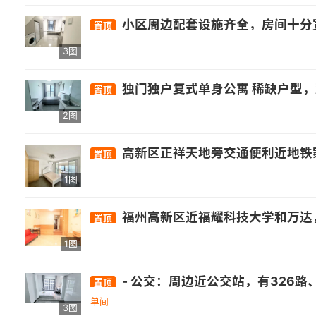
小区周边配套设施齐全，房间十分宽敞，墙面色调温
置顶
3图
独门独户复式单身公寓 稀缺户型
置顶
2图
高新区正祥天地旁交通便利近地铁
置顶
1图
福州高新区近福耀科技大学和万达，龙旺康桥丹堤单身公寓，独门独户，住宅水电，小
置顶
1图
- 公交：周边近公交站，有326路、82路、151路等多条公交线路经过.- 医疗：有南屿镇卫生所、省立医院金山分院等. - 商业：自带万达综合体，还有正荣财
置顶
单间
3图