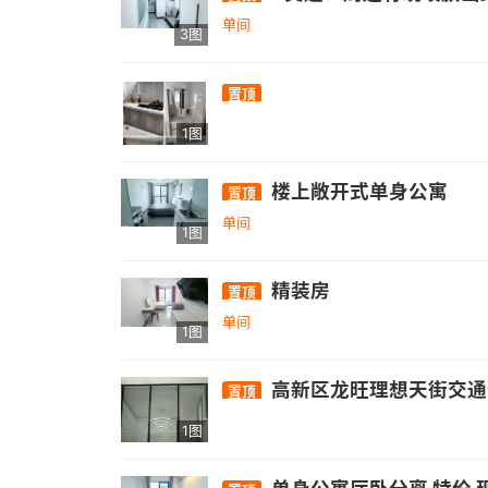
单间
3图
置顶
1图
楼上敞开式单身公寓
置顶
单间
1图
精装房
置顶
单间
1图
高新区龙旺理想天街交通
置顶
1图