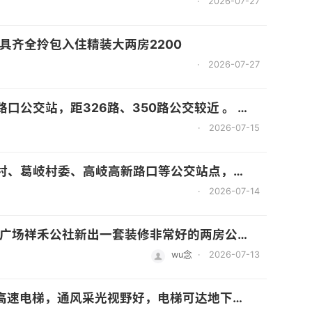
·
2026-07-27
具齐全拎包入住精装大两房2200
·
2026-07-27
路、350路公交较近 。 - 商业：临近万达广场，生活购物便利 。 无中介费！
·
2026-07-15
 - 周边配套：商业方面有正荣财富中心广场、群升广场、高新区万达等；教育方面有福州闽侯城、闽侯、福州一中、建平、金桥、旗山等学校；医疗方面有福建中医药附属医院、上街中心卫生院及闽侯东方医院、福建医科附属第三医院等 。 无中介费！
·
2026-07-14
通中心、厚庭地铁，万福，星网锐捷，山亚，邦邦财富中心，宏盛，永福，华建，久策大厦，地球空间，海创中心，医工科技，万山大厦，迈新生物，龙旺理想天街、悦江公馆、三盛托斯卡纳、群升广场、群升江山城、正荣财富中心、蒲上紫光商业小镇、融创未来海、旗山花园、翔龙花园、荷塘名郡、中海观澜府、中海寰宇天下都很少有性价比这么高的两房公寓
wu念
·
2026-07-13
电梯，通风采光视野好，电梯可达地下大型超市及商场。