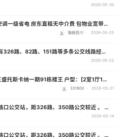
·
2026-05-30
+++ 微信号Lookbooking123 可发视频 巨泽中心.万宝创业园中间 万达广场也不远 欢迎咨询，随时可联系看房。
海纳百川
·
2026-05-25
院等. - 商业：自带万达综合体，还有正荣财富中心、奥特莱斯商业圈、永辉旗舰店等商业配套. - 自然景观：临近旗山、乌龙江等，周边有福州旗山森林公园、福州乌龙江湿地公园等生态资源 无中介费！
·
2026-05-22
00]元/月，押二付一。 装修：简约现代风格，拎包入住！ 家电齐全：空调、冰箱、洗衣机、热水器。 舒适环境：小区绿化好，环境安静，人车分流。周边配套设施完善，祥禾天地、幼儿园、小学。 原自住房，一年起租。
331800
·
2026-05-21
路、350路公交较近 。 - 商业：临近万达广场，生活购物便利 。 无中介费！
·
2026-05-14
路、350路公交较近 。 - 商业：临近万达广场，生活购物便利 。 无中介费！