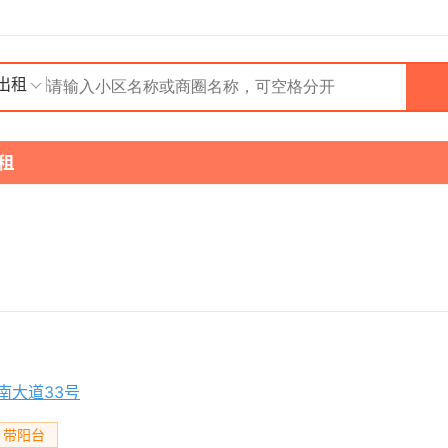
出租
租
南大道33号
带阳台