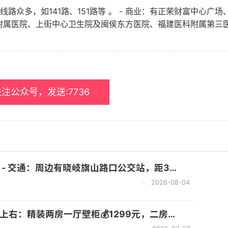
众多，如141路、151路等 。 - 商业：有正荣财富中心广场
药附属医院、上街中心卫生院及闽侯东方医院、福建医科附属第三
注公众号，发送:7736
交站，距326路、350路公交较近 。 - 商业：临近万达广场，生活购物便利 。 无中介费！
·
2026-08-04
两房一厅壁柜💰1299元，二房一厅一卫，采光通风良好。