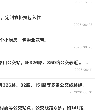
·
2026-07-12
比，定制衣柜拎包入住
·
2026-06-28
个小厨房，包物业宽带。
·
2026-06-23
路、350路公交较近 。 - 商业：临近万达广场，生活购物便利 。 无中介费！
·
2026-06-11
院等. - 商业：自带万达综合体，还有正荣财富中心、奥特莱斯商业圈、永辉旗舰店等商业配套. - 自然景观：临近旗山、乌龙江等，周边有福州旗山森林公园、福州乌龙江湿地公园等生态资源 无中介费！
·
2026-06-01
有正荣财富中心广场、群升广场等商业综合体 。 - 医疗：福建中医药附属医院、上街中心卫生院及闽侯东方医院、福建医科附属第三医院（三甲）等 。 无中介费！