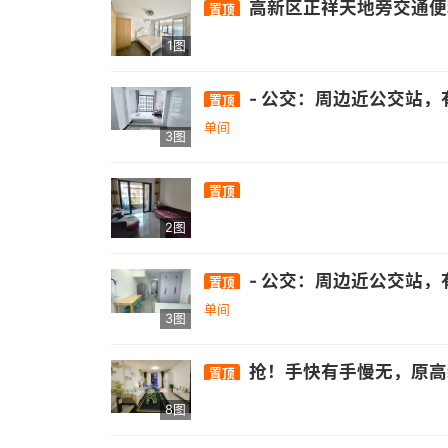
高新区正祥天地旁交通便
置顶
1图
- 公交：周边近公交站，有326路、82路、151路等多条公交线路经过.- 医疗：有南屿镇卫生所、省立医院金山分
置顶
单间
3图
置顶
2图
- 公交：周边近公交站，有326路、82路、151路等多条公交线路经过.- 医疗：有南屿镇卫生所、省立医院金山分
置顶
单间
3图
抢！手快有手慢无，原高新区万达广场祥禾公社新出一套秒杀房源，超大一房一厅单身公寓，网红 ins风装修风格，底价 1200 出，真正的 手快有手慢无，包物业和宽带，看房加我13950224772，附近
置顶
8图