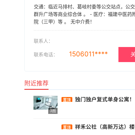
交通：临近马排村、葛岐村委等公交站点，公交线路
群升广场等商业综合体 。 - 医疗：福建中医
院（三甲）等 。 无中介费！
联系人：
1506011****
关
联系电话：
附近推荐
独门独户复式单身公寓！ - 交通：周边有晓岐旗山路口公
置顶
3图
祥禾公社（高新万达）楼上右：精装
置顶