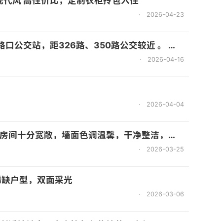
现代风 高性价比，定制衣柜拎包入住
·
2026-04-23
路、350路公交较近 。 - 商业：临近万达广场，生活购物便利 。 无中介费！
·
2026-04-16
·
2026-04-04
敞，墙面色调温馨，干净整洁，采光非常好，屋内的家具也都很齐全
·
2026-03-25
稀缺户型，双面采光
·
2026-03-06