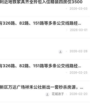
利近地铁家具齐全拎包入住精装四房仅3500
·
2026-03-03
院等. - 商业：自带万达综合体，还有正荣财富中心、奥特莱斯商业圈、永辉旗舰店等商业配套. - 自然景观：临近旗山、乌龙江等，周边有福州旗山森林公园、福州乌龙江湿地公园等生态资源 无中介费！
·
2026-03-01
·
2026-02-28
院等. - 商业：自带万达综合体，还有正荣财富中心、奥特莱斯商业圈、永辉旗舰店等商业配套. - 自然景观：临近旗山、乌龙江等，周边有福州旗山森林公园、福州乌龙江湿地公园等生态资源 无中介费！
·
2026-02-25
的信通中心、厚庭地铁，万福，星网锐捷，山亚，邦邦财富中心，宏盛，永福，华建，久策大厦，地球空间，海创中心，医工科技，万山大厦，迈新生物，龙旺理想天街、悦江公馆、三盛托斯卡纳、群升广场、群升江山城、正荣财富中心、蒲上紫光商业小镇、融创未来海、旗山花园、翔龙花园、荷塘名郡、中海观澜府、中海寰宇天下都很少有装修这么好价格这么便宜的一房一厅单身公寓
花城浪子
·
2026-02-20