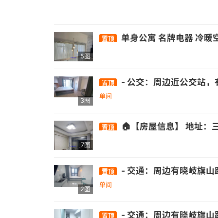
单身公寓 名牌电器 冷暖空调一级省电 房东直租无中介费 包物业宽带费 
置顶
5图
- 公交：周边近公交站，有326路、82路、151路等多条公交线路经过.- 医疗：有南屿镇卫生所、省立医院金山分
置顶
单间
3图
🏠【房屋信息】 地址：三盛托斯卡纳一期91栋楼王 户型：[2室1厅1卫1阳台]，高层南北通透，明亮通风。 租金：[20
置顶
7图
- 交通：周边有晓岐旗山路口公交站，距326
置顶
单间
2图
- 交通：周边有晓岐旗山路口公交站，距326
置顶