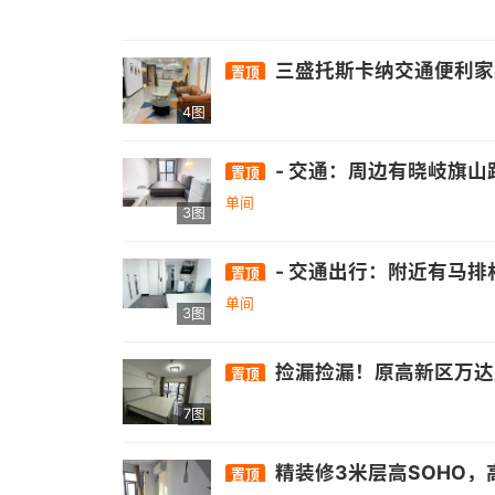
三盛托斯卡纳交通便利家
置顶
4图
- 交通：周边有晓岐旗山路口公交站，距326
置顶
单间
3图
- 交通出行：附近有马排村、葛岐村委、高岐高新路口等公交站点，公交线路众多，如141路、151路、171路等，毗邻地铁二号线厚庭站 。
置顶
单间
3图
捡漏捡漏！原高新区万达广场祥禾公社新出一套装修非常好的两房公寓，带后阳台晾衣服非常方便，关键价格便宜只要1200，还包物业和宽带，手快有手慢无，看房加我13621052905，附近的信
置顶
7图
精装修3米层高SOHO，高速
置顶