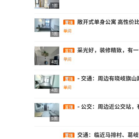
1图
敞开式单身公寓 高性价
置顶
单间
1图
采光好，装修精致，有一
置顶
单间
4图
- 交通：周边有晓岐旗山路口公交站，距326
置顶
单间
4图
- 公交：周边近公交站，有326路、82路、151路等多条公交线路经过.- 医疗：有南屿镇卫生所、省立医院金山分
置顶
5图
交通：临近马排村、葛岐村委等公交站点，公交线路众多，如141路、151路等 。 - 商业：
置顶