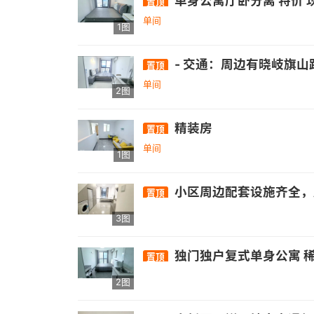
单身公寓厅卧分离 特价 
置顶
单间
1图
- 交通：周边有晓岐旗山路口公交站，距326
置顶
单间
2图
精装房
置顶
单间
1图
小区周边配套设施齐全，房间十分宽
置顶
3图
独门独户复式单身公寓 
置顶
2图