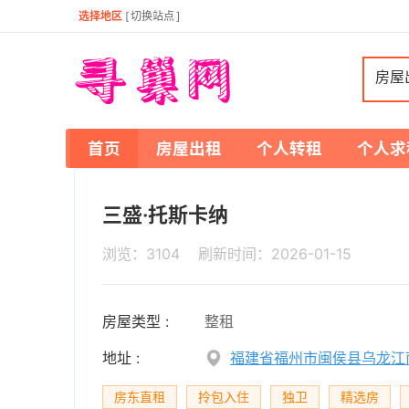
选择地区
[
切换站点
]
房屋
首页
房屋出租
个人转租
个人求
三盛·托斯卡纳
浏览：3104 刷新时间：
2026-01-15
房屋类型 :
整租
地址 :
福建省福州市闽侯县乌龙江
房东直租
拎包入住
独卫
精选房