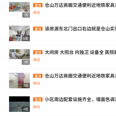
仓山万达商圈交通便利近地铁家具齐
置顶
单间
1图
该房源东北门出口右边就是仓山实验中学，在往前走100米有五号线地铁和公交车站，距离
置顶
6图
大间房 大阳台 内独卫 设备全 医院距离小区不算远，有省立医院，
置顶
单间
3图
仓山万达商圈交通便利近地铁家具
置顶
单间
3图
小区周边配套设施齐全，墙面色调温馨，干
置顶
单间
4图