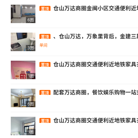
仓山万达商圈金闽小区交通便利近地
置顶
6图
、仓山万达，万象里背后，金建三期。 [玫瑰]五号线地铁口
置顶
单间
3图
仓山万达商圈交通便利近地铁家具齐
置顶
1图
配套万达商圈，餐饮娱乐购物一站式，地域繁华商圈热闹；
置顶
6图
仓山万达商圈交通便利近地铁家具齐全
置顶
1图