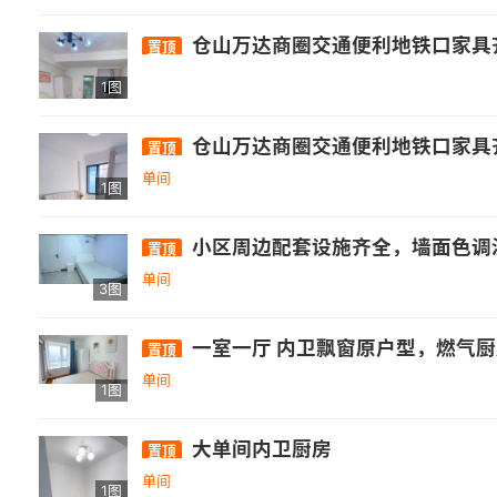
仓山万达商圈交通便利地铁口家具
置顶
1图
仓山万达商圈交通便利地铁口家具
置顶
单间
1图
小区周边配套设施齐全，墙面色调温馨，干
置顶
单间
3图
一室一厅 内卫飘窗原户型，燃气厨
置顶
单间
1图
大单间内卫厨房
置顶
单间
1图