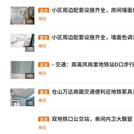
小区周边配套设施齐全，房间墙面色调温馨，
置顶
单间
5图
小区周边配套设施齐全，墙面色调温馨，干
置顶
单间
3图
- 交通：距离凤岗里地铁站D口步行340米 。 - 医疗：附近有福建省福州肺科医院、福州东南眼科医院(金山新院)、福建省立医院
置顶
单间
4图
仓山万达商圈交通便利近地铁家具
置顶
单间
1图
双地铁口公交站，单间内卫大飘窗
置顶
单间