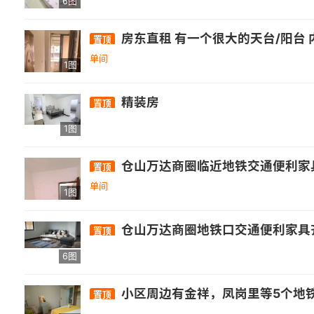
6图
房东直租 有一个很大的天台/阳台 
置顶
单间
1图
精装房
置顶
1图
仓山万达商圈临近地铁交通便利家
置顶
单间
1图
仓山万达商圈地铁口交通便利家具
置顶
6图
小区周边有金祥，凤岗里等5个地铁站，距离仓山万达公交站900米，距离省立
置顶