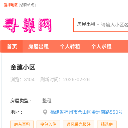
选择地区
[
切换站点
]
房屋出租
首页
房屋出租
个人转租
个人求租
金建小区
浏览：3104 刷新时间：
2026-02-26
房屋类型 :
整租
地址 :
福建省福州市仓山区金洲南路550号
房东直租
拎包入住
通风采光极好
精选房