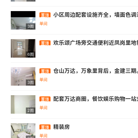
小区周边配套设施齐全，墙面色调温馨，干
置顶
单间
3图
欢乐颂广场旁交通便利近凤岗里地
置顶
6图
仓山万达，万象里背后，金建三期。 [玫瑰]五号线地铁口[玫瑰] 1. 外独卫
置顶
单间
3图
配套万达商圈，餐饮娱乐购物一站式，地域繁华商圈热闹；
置顶
单间
2图
精装房
置顶
单间