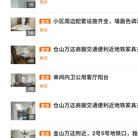
单间
1图
小区周边配套设施齐全，墙面色调温馨，干
置顶
单间
3图
仓山万达商圈交通便利近地铁家具齐
置顶
单间
4图
单间内卫公用客厅阳台
置顶
单间
3图
仓山万达商圈交通便利近地铁家具齐
置顶
1图
金山万达附近，2号5号地铁口，
置顶