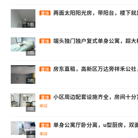
两面太阳阳光房，带阳台，楼下就是万达商圈，靠近大学城
置顶
5图
端头独门独户复式单身公寓，超大榻榻米 - 交通：周边有晓岐旗山路口公交站，距32
置顶
3图
房东直租，高新区万达旁祥禾公社，楼上大房间内卫带厨房，家具齐
置顶
3图
小区周边配套设施齐全，房间十分宽敞，墙面色调温
置顶
单间
4图
单身公寓厅卧分离，u型厨房，双面
置顶
单间
1图