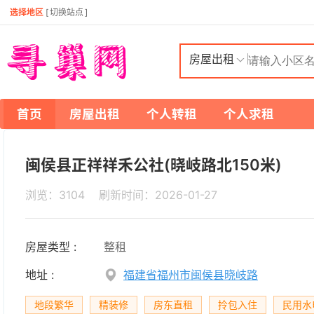
选择地区
[
切换站点
]
房屋出租
首页
房屋出租
个人转租
个人求租
闽侯县正祥祥禾公社(晓岐路北150米)
浏览：3104 刷新时间：
2026-01-27
房屋类型 :
整租
地址 :
福建省福州市闽侯县晓岐路
地段繁华
精装修
房东直租
拎包入住
民用水