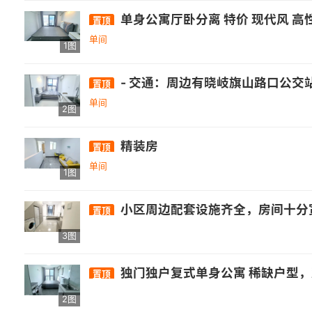
单身公寓厅卧分离 特价 现代风 
置顶
单间
1图
- 交通：周边有晓岐旗山路口公交站，距326路、350路公交较
置顶
单间
2图
精装房
置顶
单间
1图
小区周边配套设施齐全，房间十分宽敞，墙面色调温
置顶
3图
独门独户复式单身公寓 稀缺户型
置顶
2图