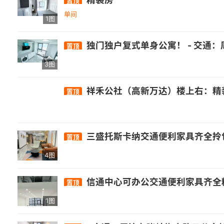
置顶
单间
1图
独门独户复式单身公寓！ - 交通：周边有晓岐旗山路口公交站，距326路、3
置顶
3图
祥禾公社（高新万达）楼上右：精装两房一厅壁柜
置顶
三盛托斯卡纳交通便利家具齐全拎包
置顶
4图
信通中心可办公交通便利家具齐全精装
置顶
1图