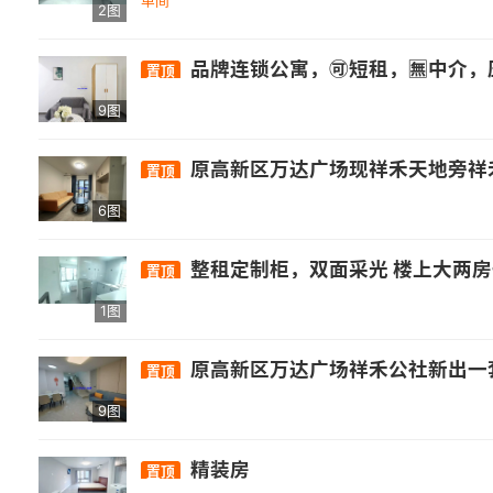
单间
2图
品牌连锁公寓，🉑短租，🈚️中介，压一付一，整租 免费自习室、篮球场
置顶
9图
原高新区万达广场现祥禾天地旁祥禾公社新出一套精装特价一房一厅单身公寓，厨卧分离，厅卧分离，装修非常好，主要价格便宜，底价1000出包物业和宽带，看房加我微信13950224772
置顶
6图
整租定制柜，双面采光 楼上大两
置顶
1图
原高新区万达广场祥禾公社新出一套装修非常好的独门独户整套复式两房，房东放价特价 2100 出，包物和宽带，家具电器配的都很好，带后阳台晾衣服非常方便，看房加我13950224772，附近的信通中心、厚庭地铁，万福，星网锐捷，山亚，邦邦财富中心，宏盛，永福，华建，
置顶
9图
精装房
置顶