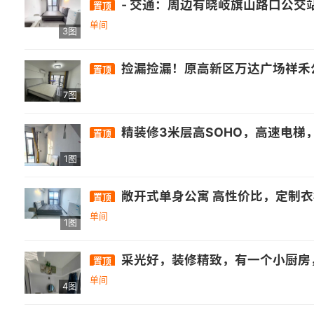
- 交通：周边有晓岐旗山路口公交站，距326路、350路公交较
置顶
单间
3图
捡漏捡漏！原高新区万达广场祥禾公社新出一套装修非常好的两房公寓，带后阳台晾衣服非常方便，关键价格便宜只要1200，还包物业和宽带，手快有手慢无，看房加我13621052905，附近的信通中心、厚庭地铁，万福，星网锐捷，山亚，邦邦财富中心，宏盛，永福，华建，
置顶
7图
精装修3米层高SOHO，高速电梯，通风采
置顶
1图
敞开式单身公寓 高性价比，定制
置顶
单间
1图
采光好，装修精致，有一个小厨房
置顶
单间
4图