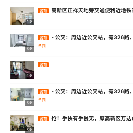
高新区正祥天地旁交通便利近地铁
置顶
1图
- 公交：周边近公交站，有326路、82路、151路等多条公交线路经过.- 医疗：有南屿镇卫生所、省立医院金山分院等. - 商业：自带万达综合体，还有正荣财
置顶
单间
3图
置顶
2图
- 公交：周边近公交站，有326路、82路、151路等多条公交线路经过.- 医疗：有南屿镇卫生所、省立医院金山分院等. - 商业：自带万达综合体，还有正荣财
置顶
单间
3图
抢！手快有手慢无，原高新区万达广场祥禾公社新出一套秒杀房源，超大一房一厅单身公寓，网红 ins风装修风格，底价 1200 出，真正的 手快有手慢无，包物业和宽带，看房加我13950224772，附近的信通中心、厚庭地铁，万福，星网锐捷，山亚，邦邦财富中心，宏盛，永福，华建，
置顶
8图