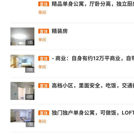
精品单身公寓，厅卧分离，独立厨
置顶
单间
精装房
置顶
单间
1图
- 商业：自身有约12万平商业，自带3万平乐活街，周边还有正荣财富中心、万达广场(福州高新店)等. - 医疗：福建师范大学医院旗山门诊部等医疗机构
置顶
单间
3图
高档小区，里面安全，吃饭，交通都很方便，地库
置顶
6图
独门独户单身公寓，可做饭，LOF
置顶
单间
1图