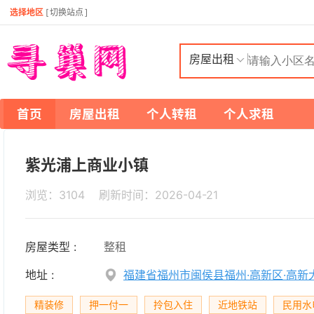
选择地区
[
切换站点
]
房屋出租
首页
房屋出租
个人转租
个人求租
紫光浦上商业小镇
浏览：3104 刷新时间：
2026-04-21
房屋类型 :
整租
地址 :
福建省福州市闽侯县福州·高新区·高新大
精装修
押一付一
拎包入住
近地铁站
民用水