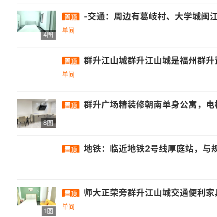
-交通：周边有葛岐村、大学城闽江师专、高新学园路口、旗山石沙等公交站，途径的公交线路包括26路、89路、141路、151路等。 -
置顶
单间
4图
群升江山城群升江山城是福州群升置业于2012年开发的住宅小区，位于闽侯南屿镇葛岐村、上街镇马保村，雄踞浦上大道与乌龙江大道交汇处东南侧。由群升国际
置顶
单间
群升广场精装修朝南单身公寓，电梯中层，楼上户型，包物业宽带，加微信看房子完整视频，房东直租，无中介费☎️17381801496，包物业宽带拎包入佳，融创末来海中海
置顶
8图
地铁：临近地铁2号线厚庭站，与规划中的8号线、BRT4号线无缝接驳。 • 公
置顶
师大正荣旁群升江山城交通便利家具齐
置顶
单间
1图