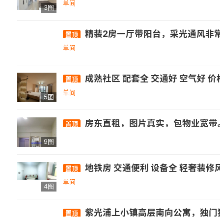
单间
3图
精装2房一厅带阳台，采光通风非
置顶
单间
成熟社区 配套全 交通好 空气好 价
置顶
单间
5图
房东直租，图片真实，包物业宽带。需
置顶
9图
地铁房 交通便利 设备全 轻奢装修
置顶
单间
4图
紫光浦上小镇高层南向公寓，独门独户，自住标准，包物业费宽带，房主直租免中介费，全套定制衣橱柜，格力一级变频冷暖空调，滚筒洗衣
置顶