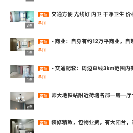
交通方便 光线好 内卫 干净卫生 
置顶
单间
3图
- 商业：自身有约12万平商业，自带3万平乐活街，周边还有正荣财富中心、万达广场(福州高新店)等. - 医疗：福建师范大学医院旗山门诊部等医疗机构
置顶
单间
4图
- 交通配套：周边直线3km范围内有1个地铁站厚庭，直线1km内有13个公交站，距离浦上大桥西站仅105m. - 
置顶
单间
4图
师大地铁站附近荷塘名郡一房一厅个
置顶
5图
装修精致，包物业费，有大阳台，
置顶