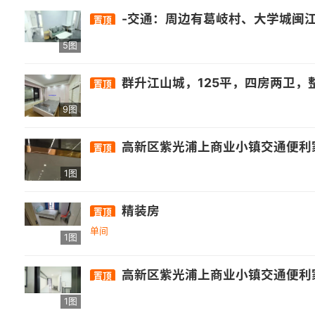
-交通：周边有葛岐村、大学城闽江师专、高新学园路口、旗山石沙等公交站，途径的公交线路包括26路、89路、141路、151路等。 -
置顶
5图
群升江山城，125平，四房两卫，整体壁柜，房东自住装修，中央空调，有个房间当书房，看房随时，加微信看房子完整视频，房东直租，无中介费☎️17381801496，包物业宽带拎包入佳，
置顶
9图
高新区紫光浦上商业小镇交通便利
置顶
1图
精装房
置顶
单间
1图
高新区紫光浦上商业小镇交通便利家
置顶
1图