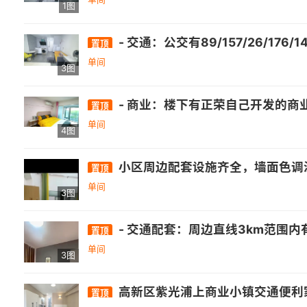
1图
- 交通：公交有89/157/26/176/141/151/321/323/326/327/330葛岐站，171/336/141/芝山部队专线/82浦上大桥西，537桥头站；轨交方面，距离地铁2号线2公里，地铁8号线约500米；自驾
置顶
单间
3图
- 商业：楼下有正荣自己开发的商业广场，购物、餐饮、娱乐等设施丰富，能满足日常消费和休闲娱乐需求。周边 3km（直线距离）内有万达广场(福州高新区店)、群升广场等购物中心，以及新华都超市(旗山大道店)、晓歧新苑便利店等众多超市，购物配套较好。 - 休闲：周边 3km（直线距离）内有公园，如关西
置顶
单间
4图
小区周边配套设施齐全，墙面色调温馨，干
置顶
单间
3图
- 交通配套：周边直线3km范围内有1个地铁站厚庭，直线1km内有13个公交站，距离浦上大桥西站仅105m. - 
置顶
单间
3图
高新区紫光浦上商业小镇交通便利家
置顶