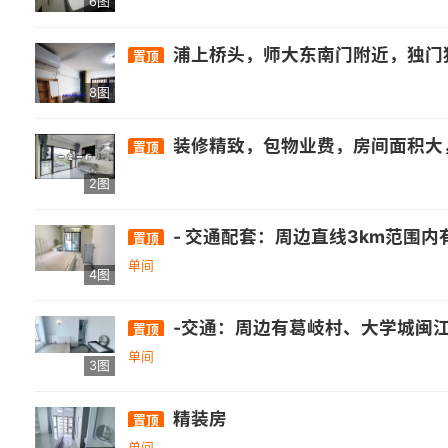
6图
浦上桥头，师大东南门附近，独门独户单身公寓，一线江景房，南北通透。公交地铁出行方便，商业圈内有超市，饭店，娱乐，培训等，朴朴就在楼下。临近正荣、师大潮街、高新万达商业圈等。 包物业宽带，两室一厨一卫(厨卧分离，卧室
置顶
8图
装修精致，包物业费，房间面积大
置顶
2图
- 交通配套：周边直线3km范围内有1个地铁站厚庭，直线1km内有13个公交站，距离浦上大桥西站仅105m. - 
置顶
单间
4图
-交通：周边有葛岐村、大学城闽江师专、高新学园路口、旗山石沙等公交站，途径的公交线路包括26路、89路、141路、151路等。 -
置顶
单间
3图
精装房
置顶
单间