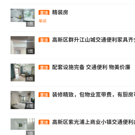
精装房
置顶
单间
1图
高新区群升江山城交通便利家具齐全
置顶
1图
配套设施完备 交通便利 物美价廉
置顶
6图
装修精致，包物业宽带费，有厨房可做饭
置顶
6图
高新区紫光浦上商业小镇交通便利办
置顶
1图