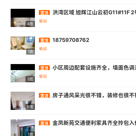
洪湾区域 旭辉江山云初G11#11F 
置顶
单间
4图
18759708762
置顶
单间
1图
小区周边配套设施齐全，墙面色调温馨，干
置顶
单间
3图
房子通风采光很不错，装修也很不错，
置顶
6图
金凤新苑交通便利家具齐全拎包入住
置顶
1图