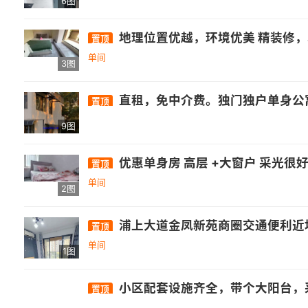
6图
地理位置优越，环境优美 精装修，单间内卫阳台可做饭 水包月30一人，电一元一度 
置顶
单间
3图
直租，免中介费。独门独户单身公寓，内有独立卫生间(带窗），独立厨房(带窗），独立阳台。客厅卧室连通设计，楼层高度2.7米. 空间宽敞明亮，客厅大落地窗。朝南带阳台，视野开阔。环保专修，采光通风非常好！
置顶
9图
优惠单身房 高层 +大窗户 采光很好 内卫 
置顶
单间
2图
浦上大道金凤新苑商圈交通便利近地铁家具
置顶
单间
1图
小区配套设施齐全，带个大阳台，
置顶