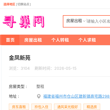
选择地区
[
切换站点
]
房屋出租
首页
房屋出租
个人转租
个人求租
金凤新苑
浏览：3104 刷新时间：
2026-05-15
房屋类型 :
整租
地址 :
福建省福州市仓山区建新镇高宅路298
房东直租
拎包入住
通风采光极好
精选房