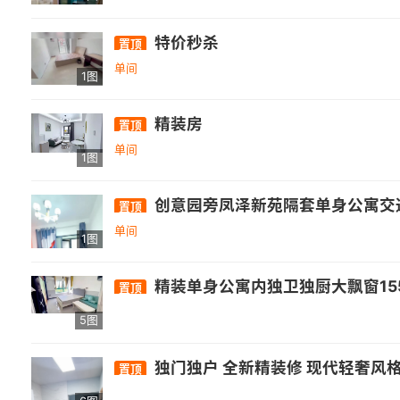
特价秒杀
置顶
单间
1图
精装房
置顶
单间
1图
创意园旁凤泽新苑隔套单身公寓交
置顶
单间
1图
精装单身公寓内独卫独厨大飘窗15
置顶
5图
独门独户 全新精装修 现代轻奢风格 高档一房一厅一厨一卫
置顶