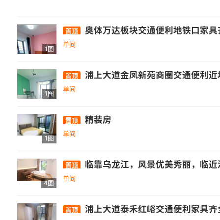
奥体万达板块交通便利地铁口家具齐
置顶
单间
1图
浦上大道金凤新苑商圈交通便利近地铁
置顶
单间
1图
精装房
置顶
单间
1图
临靠乌龙江，风景优美秀丽，临近浦上大桥，近公交站，出行便利
置顶
单间
4图
浦上大道泰禾红峪交通便利家具齐
置顶