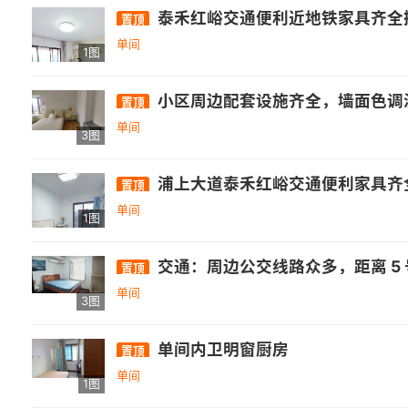
泰禾红峪交通便利近地铁家具齐全拎
置顶
单间
1图
小区周边配套设施齐全，墙面色调温馨，干
置顶
单间
3图
浦上大道泰禾红峪交通便利家具齐全拎
置顶
单间
1图
交通：周边公交线路众多，距离 5 号线浦上大道地铁站 1821 米左右，公共交通出行便利 。 教育：小学有冯宅中心小学等，附近还有多所幼儿园及中学，教育资源较为丰富 。 医疗
置顶
单间
3图
单间内卫明窗厨房
置顶
单间
1图