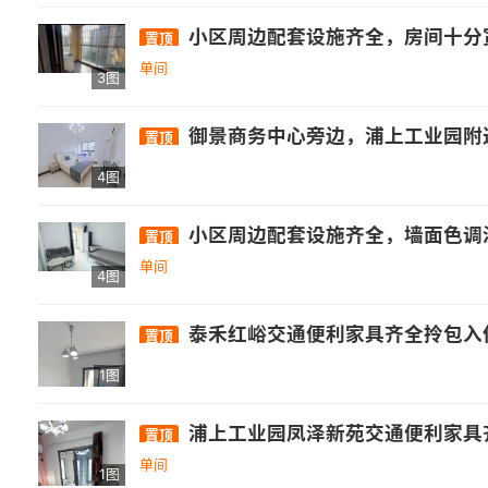
小区周边配套设施齐全，房间十分宽敞，墙面色调温
置顶
单间
3图
御景商务中心旁边，浦上工业园附近，靠近欢乐颂万达商圈可步行到达，新出多间，价格75
置顶
4图
小区周边配套设施齐全，墙面色调温馨，干
置顶
单间
4图
泰禾红峪交通便利家具齐全拎包入住
置顶
1图
浦上工业园凤泽新苑交通便利家具齐全拎包
置顶
单间
1图