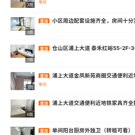
单间
3图
小区周边配套设施齐全，房间十分宽敞，墙面色调温
置顶
3图
仓山区浦上大道 泰禾红峪55-2F-301
置顶
2图
浦上大道金凤新苑商圈交通便利近地铁
置顶
单间
1图
浦上大道交通便利近地铁家具齐全拎
置顶
6图
单间阳台厨房外独卫（转租可看）
置顶