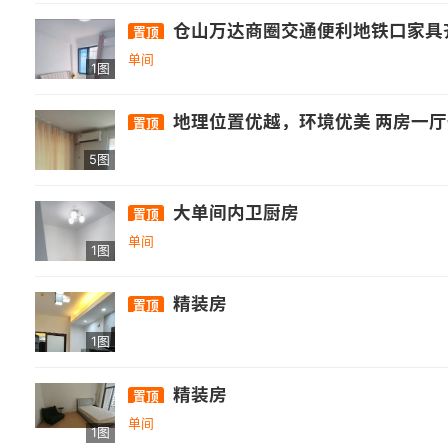
仓山万达商圈交通便利地铁口家具
置顶
单间
1图
地理位置优越，环境优美 两房一厅一卫一阳台，水6元吨，电0.8元度
置顶
5图
大单间内卫厨房
置顶
单间
1图
精装房
置顶
1图
精装房
置顶
单间
1图