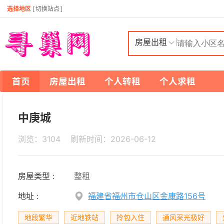
选择地区
[
切换站点
]
房屋出租
首页
房屋出租
个人转租
个人求租
中庚城
浏览：3104 刷新时间：
2026-06-12
房屋类型 :
整租
地址 :
福建省福州市仓山区金康路156号
地段繁华
近地铁站
拎包入住
通风采光极好