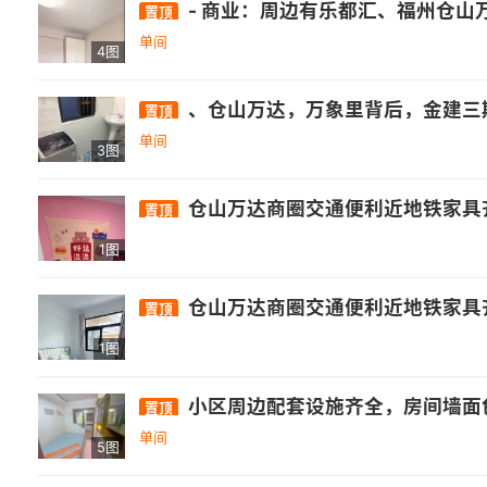
- 商业：周边有乐都汇、福州仓山万达广场等购物中心，以及沃尔玛超市、永辉超市等，满足日常购物需求. - 教育：附近有美雅花园幼儿园、紫丁香艺术幼儿园、仓山菁华艺术幼儿园、福州市凤岗小学、金山桔园小学等学校. -
置顶
单间
4图
、仓山万达，万象里背后，金建三期。 [玫瑰]五号线地铁口
置顶
单间
3图
仓山万达商圈交通便利近地铁家具齐
置顶
1图
仓山万达商圈交通便利近地铁家具齐全
置顶
1图
小区周边配套设施齐全，房间墙面色调温馨，
置顶
单间
5图