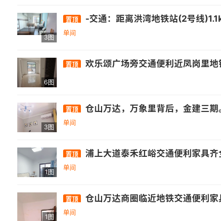
-交通：距离洪湾地铁站(2号线)1.1km、桔园洲地铁站(2号线)1.3km、金山地铁站(2号线、5号线)1.6km，交通较为便利. - 生
置顶
单间
3图
欢乐颂广场旁交通便利近凤岗里地
置顶
6图
仓山万达，万象里背后，金建三期。 [玫瑰]五号线地铁口[玫瑰] 1. 外独卫
置顶
单间
3图
浦上大道泰禾红峪交通便利家具齐全拎
置顶
单间
1图
仓山万达商圈临近地铁交通便利家
置顶
单间
1图