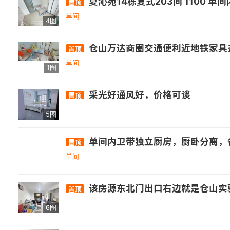
夏沁苑14栋复式203间 1100 
置顶
单间
4图
仓山万达商圈交通便利近地铁家具齐
置顶
单间
1图
采光好通风好，价格可谈
置顶
5图
单间内卫带独立厨房，厨卧分离，
置顶
单间
该房源东北门出口右边就是仓山实验中学，在往前走100米有五号线地铁和公交车站，距离
置顶
6图