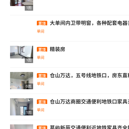
1图
大单间内卫带明窗，各种配套电器
置顶
单间
精装房
置顶
单间
1图
仓山万达，五号线地铁口，房东直租无中介费，小
置顶
单间
6图
仓山万达商圈交通便利地铁口家具齐
置顶
单间
1图
葛屿新苑交通便利近地铁家具齐全
置顶