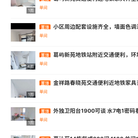
单间
1图
小区周边配套设施齐全，墙面色调温馨，干
置顶
单间
3图
葛屿新苑地铁站附近交通便利，环
置顶
单间
4图
金祥路春晓苑交通便利近地铁家具齐
置顶
单间
1图
外独卫阳台1900可谈 水7电1密码
置顶
单间
1图